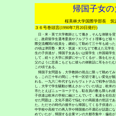
帰国子女の
桜美林大学国際学部長 
３６号巻頭言(1990年7月20日発行)
日・米・英で大学教師として働き，そんな体験を背
に，政府留学生選考委員やフルプライト理事など様々
際交流機関の役員を，継続して勤めて三十年も経った
の頃は津田塾・東大・筑波・ICUなどで教えた元学生
生の子供達が，帰国子女あるいは留学生（外国籍学生
して，続々と大学に挨拶にやってくるが，孫をむかえ
父のように悲喜こもどもに彼らの体験話に耳をかたむ
この頃である。
帰国子女問題を，大学教師の視点に限って眺めてみ
も，この三十年の間に，十年一区切で著しい変化が観
れる。一九六〇年代すなわちヴェトナムで戦争が頂点
し，大学で学生騒動が燃えさかっていた頃は，欧米の
市たとえばニューヨークでも，駐在員の数も限られ彼
子供達は欧米の学校に融けこんでいて，私達を右往左
せた問題は，文化不適応で悩むその両親達の世話であ
た。ただその時代の後半から帰国してくる子供達の，
中学校や高校での再入学や帰国後の不適応が話題にな
めていたが，帰国する企業マンの大都市集中・偏在が