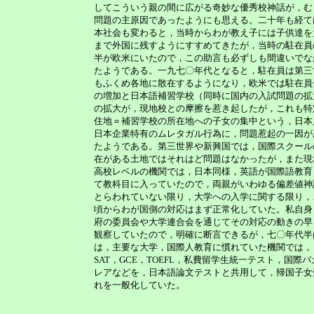
してこういう親の間に広がる奇妙な優秀校神話が，む
問題の主原因であったようにも思える。二十年も経て
本社会も変わると，当時からわが教え子には子供達を
まで外国に残すようにすすめてきたが，当時の駐在員
半が欧米にいたので，この助言も必ずしも間違いでな
たようである。一九七〇年代となると，駐在員は第三
もふくめ各地に散在するようになり，欧米では駐在員
の増加と日本語補習学校（同時に国内の入試問題の拡
の拡大が，現地校との摩擦を惹き起したが，これも特
住地＝補習学校の所在地への子女の集中という，日本
日本企業特有のムレタガル行為に，問題惹起の一因が
たようである。第三世界や新興国では，国際スクール
在がある土地ではそれはど問題はなかったが，また現
高校レベルの機関では，日本同様，英語が国際語教育
て教科目に入っていたので，両親がいわゆる偏差値神
とらわれていない限り，大学への入学に関する限り，
頃からわが国側の対応はまず正常化していた。私自身
府の委員会や大学連合会を通じてその対応の動きの早
観察していたので，明確に断言できるが，七〇年代半
は，主要な大学，国際人教育に慣れていた機関では，
SAT，GCE，TOEFL，私費留学生統一テスト，国際バ
レアなどを，日本語論文テストと共用して，帰国子女
れを一般化していた。