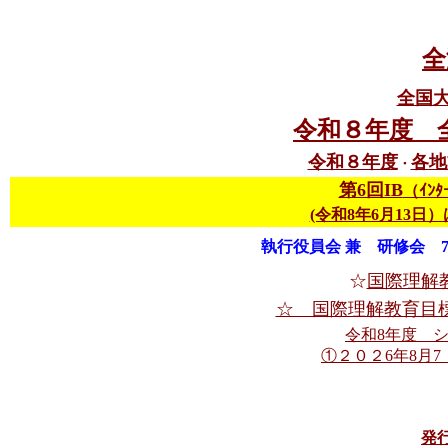
全
全国
令和８年度 
令和８年度
各地
・
第6回IB
（ｲﾝﾀ
(令和8年6月13日
執行役員会 兼 研修会 7月1
☆
国際理解
☆ 国際理解教育目
令和8年度 
①２０２6年8月7，
発