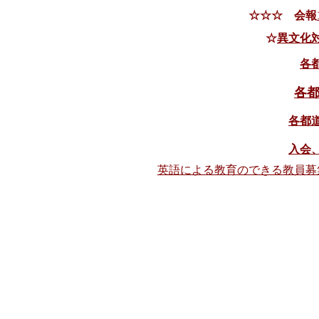
☆☆☆ 会報
☆
異文化
各
各
各都
入会
英語による教育のできる教員募